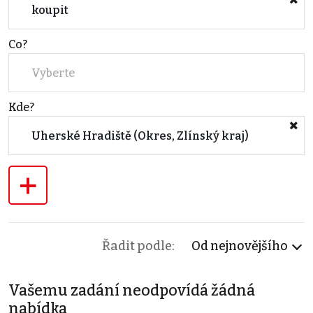
koupit
Co?
Vyberte
Kde?
Uherské Hradiště (Okres, Zlínský kraj)
+
Řadit podle:
Od nejnovějšího
Vašemu zadání neodpovídá žádná
nabídka