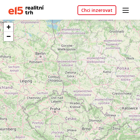
Chci inzerovat
+
−