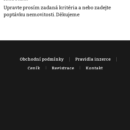
Upravte prosím zadaná kritéria a nebo zadejte
poptávku nemovitosti. Děkujeme
Obchodní podmínky
Pravidla inzerce
Ceník
Registrace
Kontakt
© 2022 - 2026 Copyright CZECH NEWS CENTER a.s. a dodavatelé
obsahu |
Autorská práva k publikovaným materiálům
|
Podmínky pro
užívání služby informační společnosti
|
Informace o zpracování
osobních údajů
|
Cookies
|
Nastavení soukromí
|
Vlastnická
struktura
|
Jednotné kontaktní místo / Single Point of Contact
|
Podat
oznámení