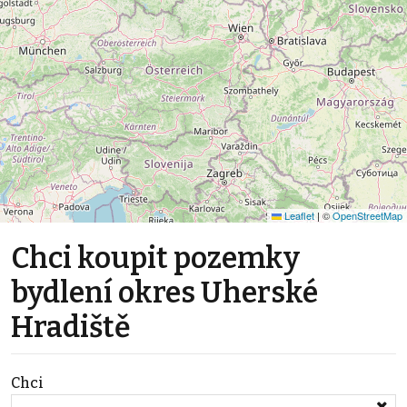
Leaflet
|
©
OpenStreetMap
Chci koupit pozemky
bydlení okres Uherské
Hradiště
Chci