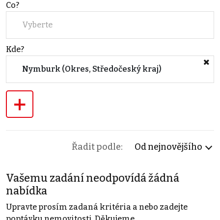
Co?
Vyberte
Kde?
Nymburk (Okres, Středočeský kraj)
+
Řadit podle:
Od nejnovějšího
Vašemu zadání neodpovídá žádná
nabídka
Upravte prosím zadaná kritéria a nebo zadejte
poptávku nemovitosti. Děkujeme