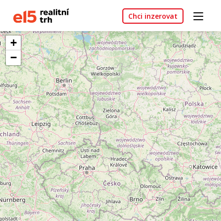
Chci inzerovat
+
−