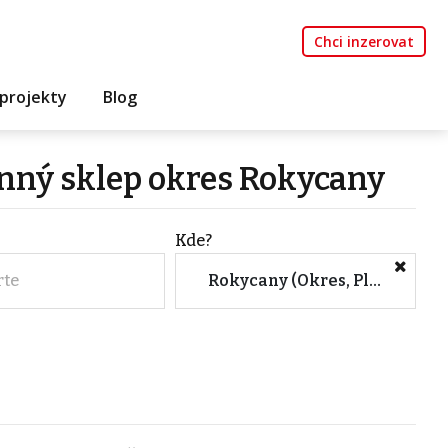
Chci inzerovat
projekty
Blog
inný sklep okres Rokycany
Kde?
rte
Rokycany (Okres, Plzeňský kraj)