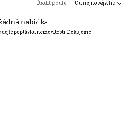
Řadit podle:
Od nejnovějšího
žádná nabídka
adejte poptávku nemovitosti. Děkujeme