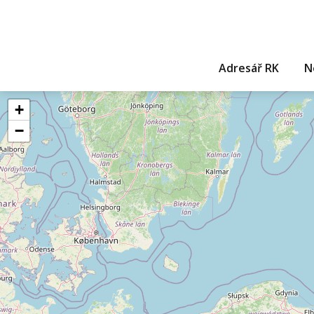
Adresář RK
N
+
−