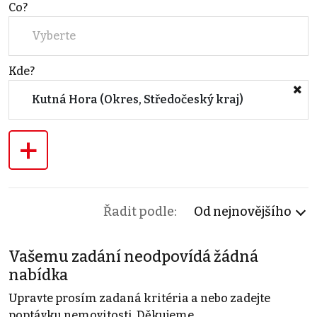
Co?
Vyberte
Kde?
Kutná Hora (Okres, Středočeský kraj)
+
Řadit podle:
Od nejnovějšího
Vašemu zadání neodpovídá žádná
nabídka
Upravte prosím zadaná kritéria a nebo zadejte
poptávku nemovitosti. Děkujeme