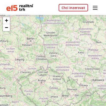
Chci inzerovat
+
−