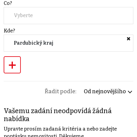
Co?
Vyberte
Kde?
Pardubický kraj
+
Řadit podle:
Od nejnovějšího
Vašemu zadání neodpovídá žádná
nabídka
Upravte prosím zadaná kritéria a nebo zadejte
poptávku nemovitosti. Děkujeme