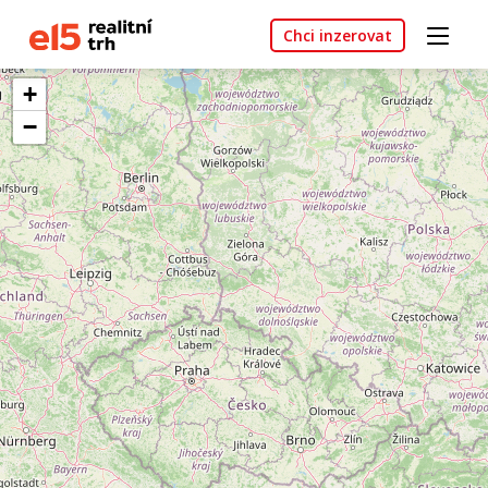
Chci inzerovat
+
−