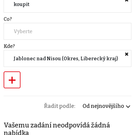
koupit
Co?
Vyberte
Kde?
Jablonec nad Nisou (Okres, Liberecký kraj)
+
Řadit podle:
Od nejnovějšího
Vašemu zadání neodpovídá žádná
nabídka