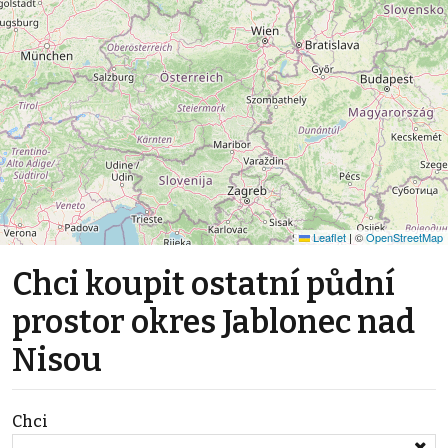
Leaflet
|
©
OpenStreetMap
Chci koupit ostatní půdní
prostor okres Jablonec nad
Nisou
Chci