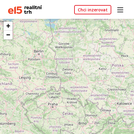
Chci inzerovat
+
−