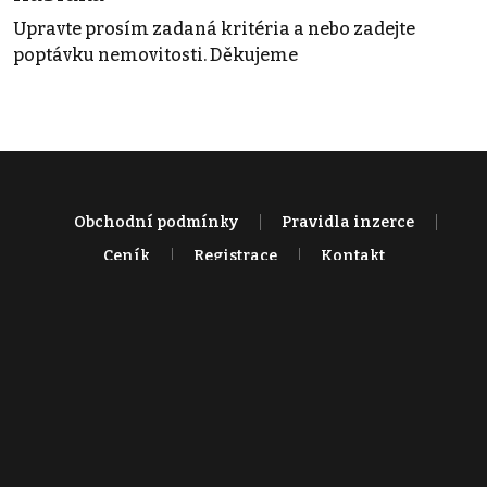
Upravte prosím zadaná kritéria a nebo zadejte
poptávku nemovitosti. Děkujeme
Obchodní podmínky
Pravidla inzerce
Ceník
Registrace
Kontakt
© 2022 - 2026 Copyright CZECH NEWS CENTER a.s. a dodavatelé
obsahu |
Autorská práva k publikovaným materiálům
|
Podmínky pro
užívání služby informační společnosti
|
Informace o zpracování
osobních údajů
|
Cookies
|
Nastavení soukromí
|
Vlastnická
struktura
|
Jednotné kontaktní místo / Single Point of Contact
|
Podat
oznámení