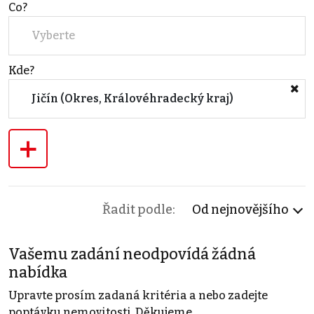
Co?
Vyberte
Kde?
Jičín (Okres, Královéhradecký kraj)
+
Řadit podle:
Od nejnovějšího
Vašemu zadání neodpovídá žádná
nabídka
Upravte prosím zadaná kritéria a nebo zadejte
poptávku nemovitosti. Děkujeme