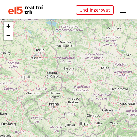
Chci inzerovat
+
−