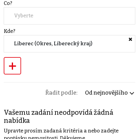
Co?
Vyberte
Kde?
Liberec (Okres, Liberecký kraj)
+
Řadit podle:
Od nejnovějšího
Vašemu zadání neodpovídá žádná
nabídka
Upravte prosím zadaná kritéria a nebo zadejte
poptávku nemovitosti. Děkujeme