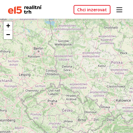
Chci inzerovat
+
−