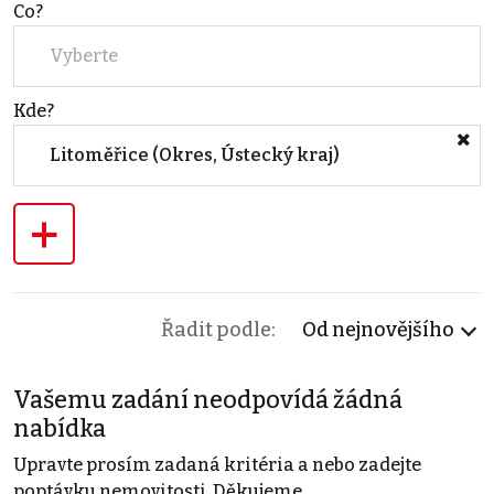
Co?
Vyberte
Kde?
Litoměřice (Okres, Ústecký kraj)
+
Řadit podle:
Od nejnovějšího
Vašemu zadání neodpovídá žádná
nabídka
Upravte prosím zadaná kritéria a nebo zadejte
poptávku nemovitosti. Děkujeme