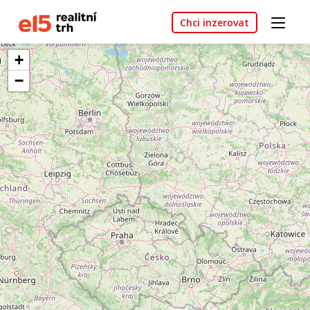
Chci inzerovat
+
−