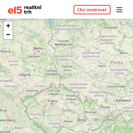
Chci inzerovat
+
−