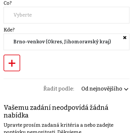
Co?
Vyberte
Kde?
Brno-venkov (Okres, Jihomoravský kraj)
+
Řadit podle:
Od nejnovějšího
Vašemu zadání neodpovídá žádná
nabídka
Upravte prosím zadaná kritéria a nebo zadejte
poptávku nemovitosti. Děkujeme