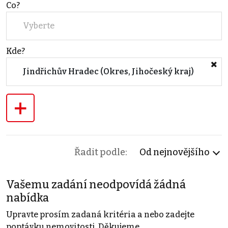
Co?
Vyberte
Kde?
Jindřichův Hradec (Okres, Jihočeský kraj)
+
Řadit podle:
Od nejnovějšího
Vašemu zadání neodpovídá žádná
nabídka
Upravte prosím zadaná kritéria a nebo zadejte
poptávku nemovitosti. Děkujeme