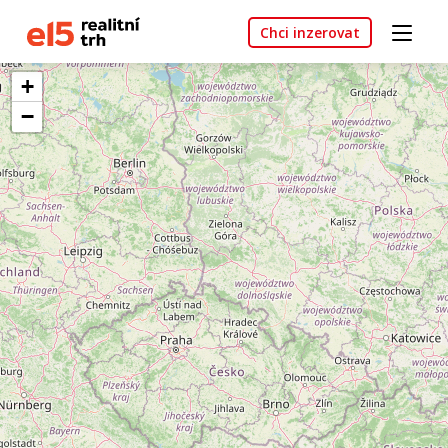
Chci inzerovat
+
−