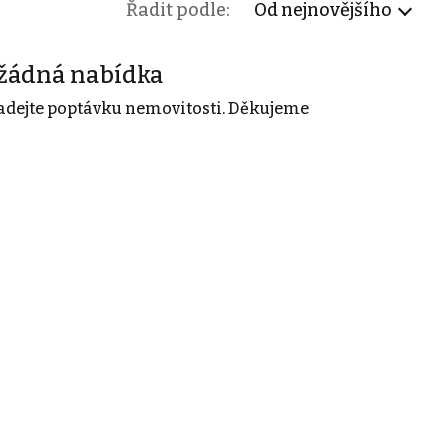
Řadit podle:
Od nejnovějšího
žádná nabídka
adejte poptávku nemovitosti. Děkujeme