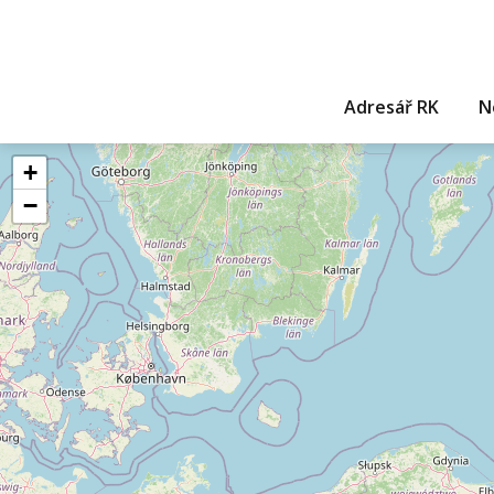
Adresář RK
N
+
−