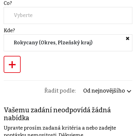
Co?
Vyberte
Kde?
Rokycany (Okres, Plzeňský kraj)
+
Řadit podle:
Od nejnovějšího
Vašemu zadání neodpovídá žádná
nabídka
Upravte prosím zadaná kritéria a nebo zadejte
poptávku nemovitosti. Děkujeme