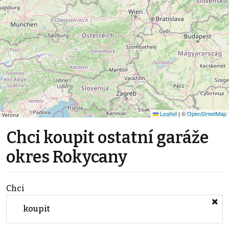
Leaflet
|
©
OpenStreetMap
Chci koupit ostatní garáže
okres Rokycany
Chci
koupit