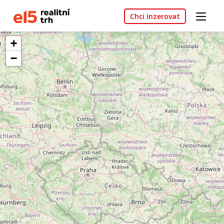
Chci inzerovat
+
−