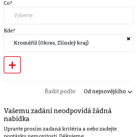
Co?
Vyberte
Kde?
Kroměříž (Okres, Zlínský kraj)
+
Řadit podle:
Od nejnovějšího
Vašemu zadání neodpovídá žádná
nabídka
Upravte prosím zadaná kritéria a nebo zadejte
poptávku nemovitosti. Děkujeme