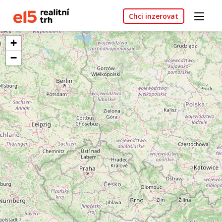
Chci inzerovat
+
−