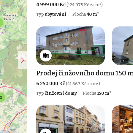
4 999 000 Kč
(124 975 Kč za m²)
Typ
ubytování
Plocha
40 m²
Prodej činžovního domu 150 
6 250 000 Kč
(41 667 Kč za m²)
Typ
činžovní domy
Plocha
150 m²
3