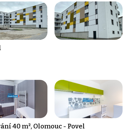
l
ání 40 m², Olomouc - Povel