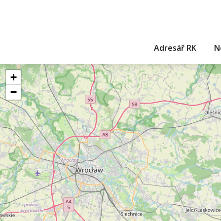
Adresář RK
N
+
−