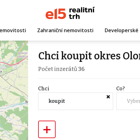
emovitosti
Zahraniční nemovitosti
Developerské 
Chci koupit okres Ol
Počet inzerátů
36
Chci
Co?
koupit
Vybe
+