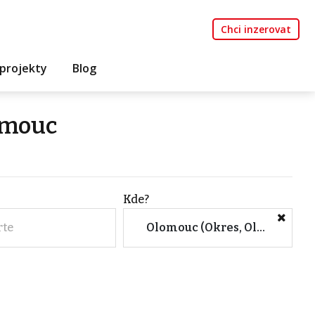
Chci inzerovat
projekty
Blog
omouc
Kde?
rte
Olomouc (Okres, Olomoucký kraj)