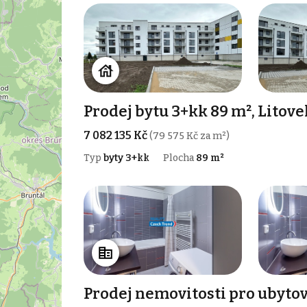
Prodej bytu 3+kk 89 m², Litove
7 082 135 Kč
(79 575 Kč za m²)
Typ
byty 3+kk
Plocha
89 m²
Prodej nemovitosti pro ubytov