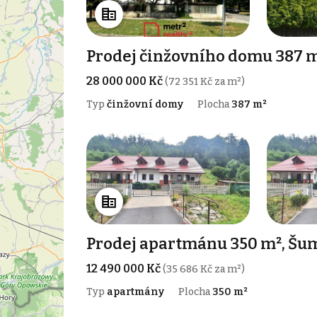
Prodej činžovního domu 387 m
28 000 000 Kč
(72 351 Kč za m²)
Typ
činžovní domy
Plocha
387 m²
Prodej apartmánu 350 m², Šum
12 490 000 Kč
(35 686 Kč za m²)
Typ
apartmány
Plocha
350 m²