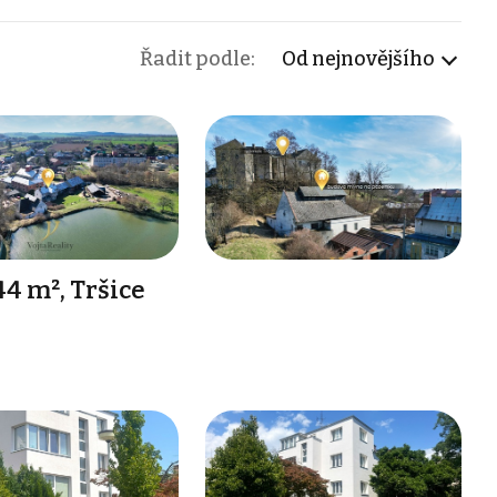
Řadit podle:
Od nejnovějšího
44 m², Tršice