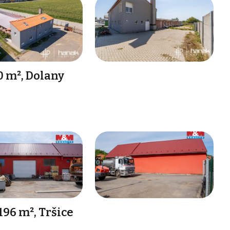
0 m², Dolany
96 m², Tršice