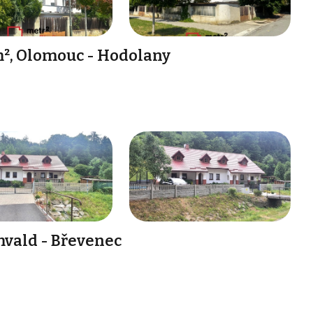
², Olomouc - Hodolany
vald - Břevenec