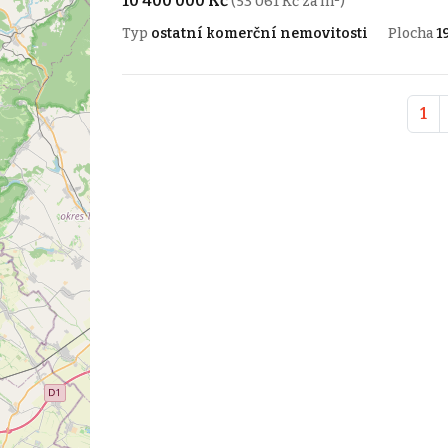
10 400 000 Kč
(53 061 Kč za m²)
Typ
ostatní komerční nemovitosti
Plocha
1
1