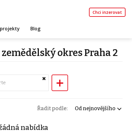
Chci inzerovat
projekty
Blog
 zemědělský okres Praha 2
+
rte
Řadit podle:
Od nejnovějšího
žádná nabídka