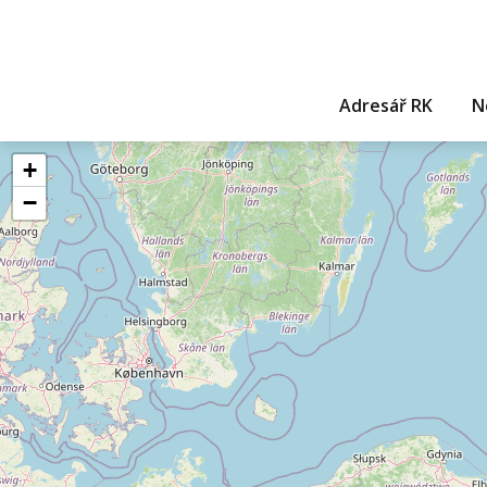
Adresář RK
N
+
−