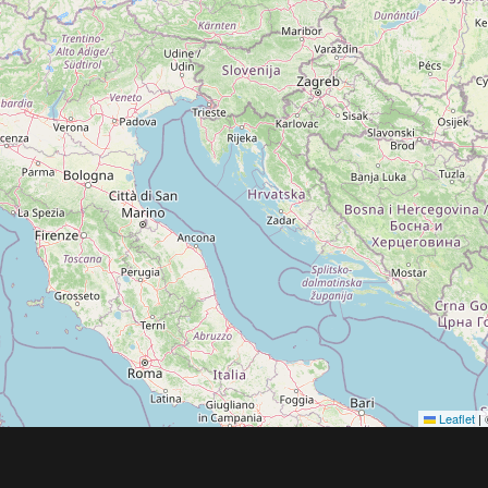
Leaflet
|