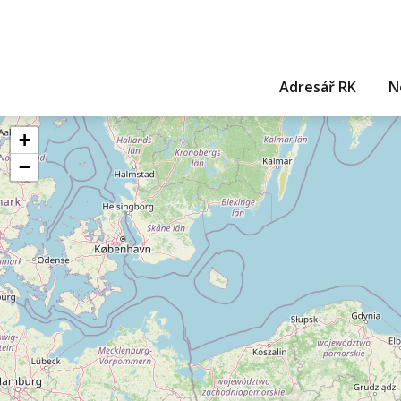
Adresář RK
N
+
−