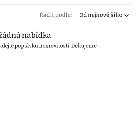
Řadit podle:
Od nejnovějšího
žádná nabídka
adejte poptávku nemovitosti. Děkujeme