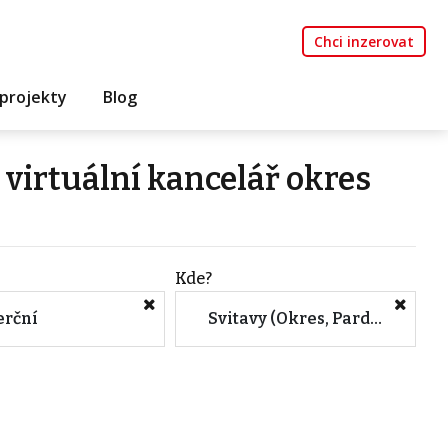
Chci inzerovat
projekty
Blog
virtuální kancelář okres
Kde?
rční
Svitavy (Okres, Pardubický kraj)