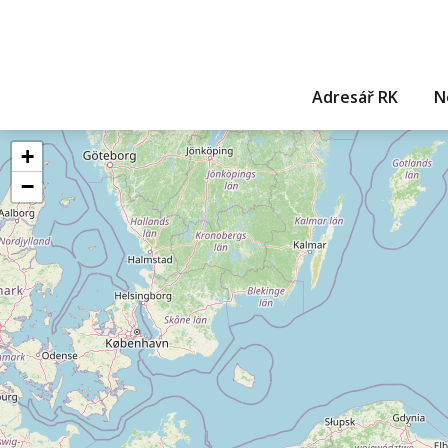
Adresář RK
N
+
−