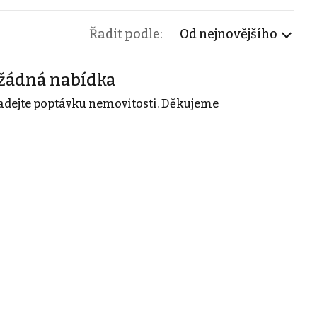
Řadit podle:
Od nejnovějšího
žádná nabídka
adejte poptávku nemovitosti. Děkujeme