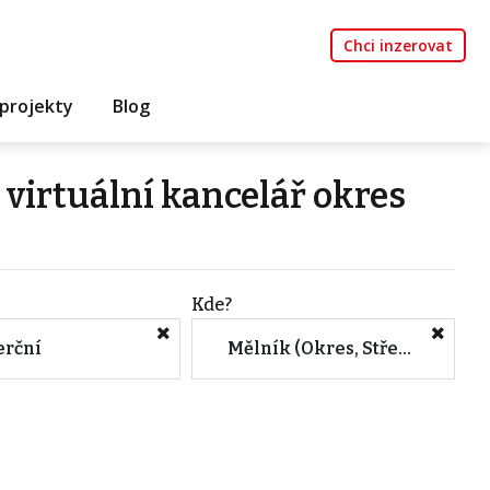
Chci inzerovat
projekty
Blog
virtuální kancelář okres
Kde?
rční
Mělník (Okres, Středočeský kraj)