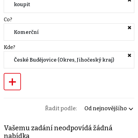
koupit
Co?
Komerční
Kde?
České Budějovice (Okres, Jihočeský kraj)
+
Řadit podle:
Od nejnovějšího
Vašemu zadání neodpovídá žádná
nabídka