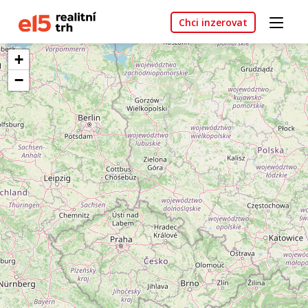
Chci inzerovat
+
−