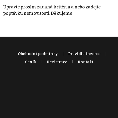
Upravte prosím zadaná kritéria a nebo zadejte
poptávku nemovitosti. Děkujeme
Obchodní podmínky
Pravidla inzerce
Ceník
Registrace
Kontakt
© 2022 - 2026 Copyright CZECH NEWS CENTER a.s. a dodavatelé
obsahu |
Autorská práva k publikovaným materiálům
|
Podmínky pro
užívání služby informační společnosti
|
Informace o zpracování
osobních údajů
|
Cookies
|
Nastavení soukromí
|
Vlastnická
struktura
|
Jednotné kontaktní místo / Single Point of Contact
|
Podat
oznámení