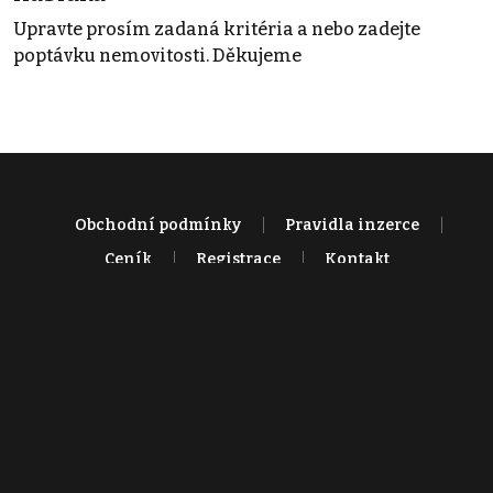
Upravte prosím zadaná kritéria a nebo zadejte
poptávku nemovitosti. Děkujeme
Obchodní podmínky
Pravidla inzerce
Ceník
Registrace
Kontakt
© 2022 - 2026 Copyright CZECH NEWS CENTER a.s. a dodavatelé
obsahu |
Autorská práva k publikovaným materiálům
|
Podmínky pro
užívání služby informační společnosti
|
Informace o zpracování
osobních údajů
|
Cookies
|
Nastavení soukromí
|
Vlastnická
struktura
|
Jednotné kontaktní místo / Single Point of Contact
|
Podat
oznámení