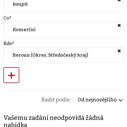
koupit
Co?
Komerční
Kde?
Beroun (Okres, Středočeský kraj)
+
Řadit podle:
Od nejnovějšího
Vašemu zadání neodpovídá žádná
nabídka