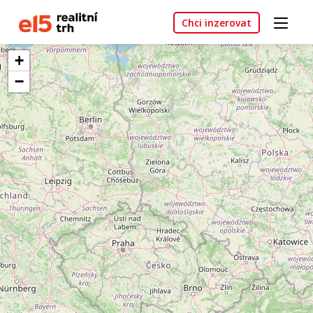
Chci inzerovat
+
−