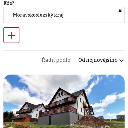
Kde?
Moravskoslezský kraj
+
Řadit podle:
Od nejnovějšího