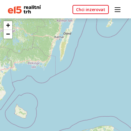
Chci inzerovat
+
−