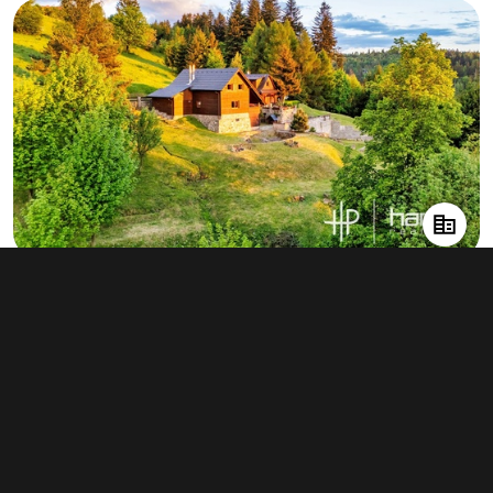
Prodej nemovitosti pro ubytování 517
m², Bílá
info v RK
Typ
ubytování
Plocha
517 m²