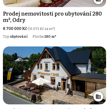
Prodej nemovitosti pro ubytování 280
m², Odry
8 700 000 Kč
(31 071 Kč za m²)
Typ
ubytování
Plocha
280 m²