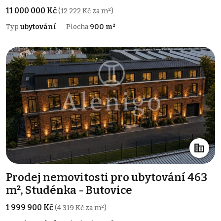
11 000 000 Kč
(12 222 Kč za m²)
Typ
ubytování
Plocha
900 m²
Prodej nemovitosti pro ubytování 463
m², Studénka - Butovice
1 999 900 Kč
(4 319 Kč za m²)