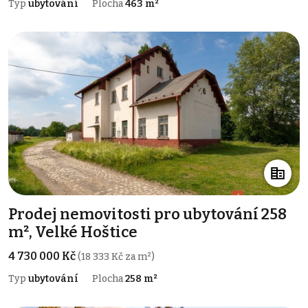
Typ
ubytování
Plocha
463 m²
Prodej nemovitosti pro ubytování 258
m², Velké Hoštice
4 730 000 Kč
(18 333 Kč za m²)
Typ
ubytování
Plocha
258 m²