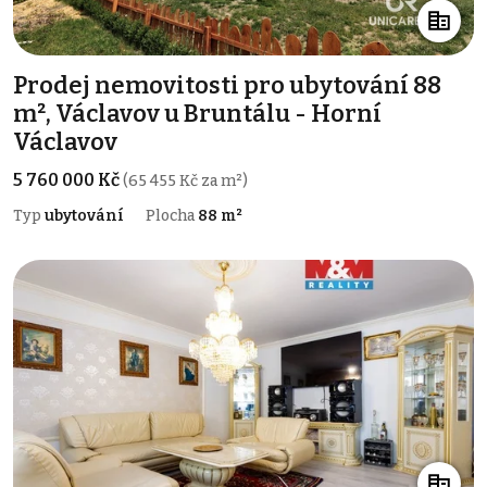
Prodej nemovitosti pro ubytování 88
m², Václavov u Bruntálu - Horní
Václavov
5 760 000 Kč
(65 455 Kč za m²)
Typ
ubytování
Plocha
88 m²