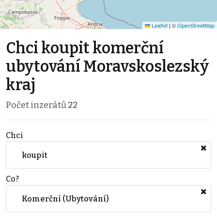
Leaflet
|
©
OpenStreetMap
Chci koupit komerční
ubytování Moravskoslezský
kraj
Počet inzerátů
22
Chci
koupit
Co?
Komerční (Ubytování)