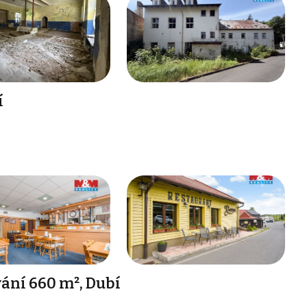
í
ání 660 m², Dubí