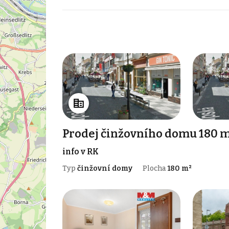
Prodej činžovního domu 180 m²
info v RK
Typ
činžovní domy
Plocha
180 m²