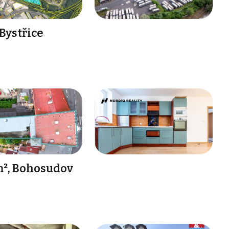
 Bystřice
m², Bohosudov