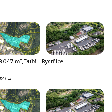
 047 m², Dubí - Bystřice
 047 m²