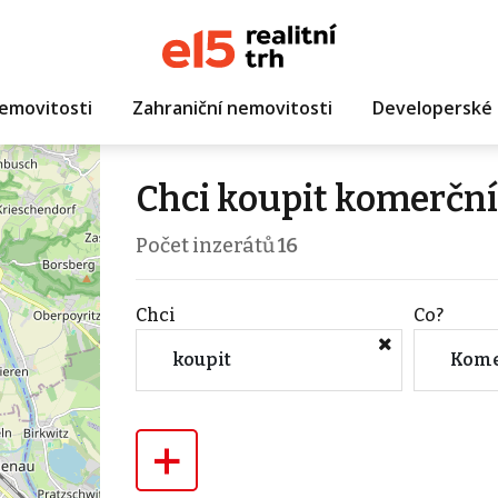
emovitosti
Zahraniční nemovitosti
Developerské 
Chci koupit komerční
Počet inzerátů
16
Chci
Co?
koupit
Kome
+