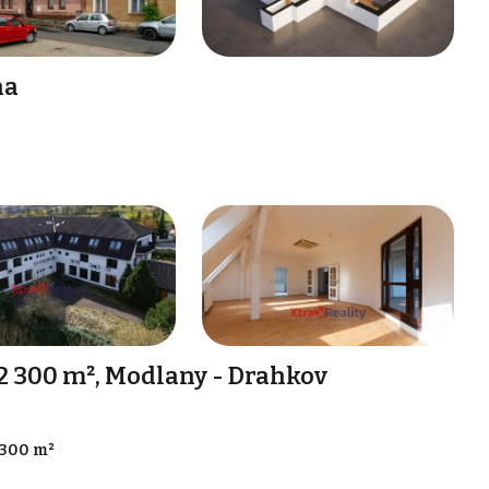
na
2 300 m², Modlany - Drahkov
 300 m²