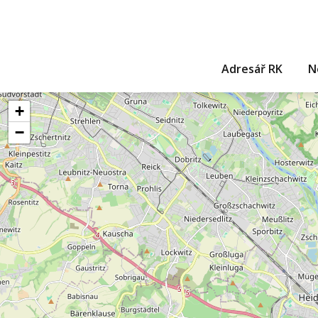
Adresář RK
N
+
−