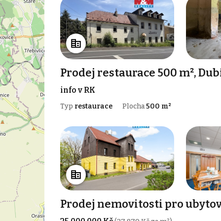
Prodej restaurace 500 m², Dub
info v RK
Typ
restaurace
Plocha
500 m²
Prodej nemovitosti pro ubytov