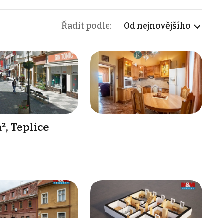
Řadit podle:
Od nejnovějšího
, Teplice