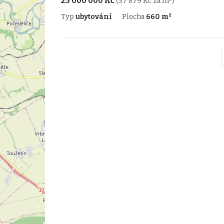
25 000 000 Kč
(37 879 Kč za m²)
Typ
ubytování
Plocha
660 m²