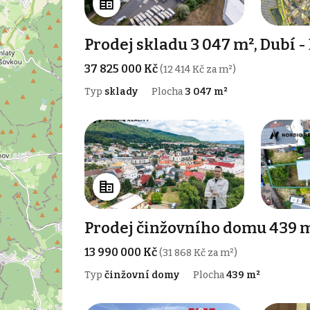
Prodej skladu 3 047 m², Dubí -
37 825 000 Kč
(12 414 Kč za m²)
Typ
sklady
Plocha
3 047 m²
Prodej činžovního domu 439 
13 990 000 Kč
(31 868 Kč za m²)
Typ
činžovní domy
Plocha
439 m²