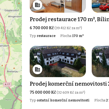
Prodej restaurace 170 m², Bíli
6 700 000 Kč
(39 412 Kč za m²)
Typ
restaurace
Plocha
170 m²
Prodej komerční nemovitosti 
75 000 000 Kč
(32 609 Kč za m²)
Typ
ostatní komerční nemovitosti
Plocha
2