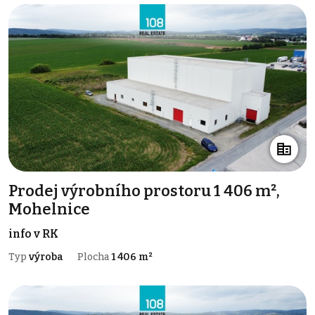
Prodej výrobního prostoru 1 406 m²,
Mohelnice
info v RK
Typ
výroba
Plocha
1 406 m²