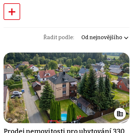
+
Řadit podle:
Od nejnovějšího
Prodej nemovitosti pro ubytování 330