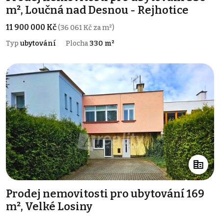
m², Loučná nad Desnou - Rejhotice
11 900 000 Kč
(36 061 Kč za m²)
Typ
ubytování
Plocha
330 m²
Prodej nemovitosti pro ubytování 169
m², Velké Losiny