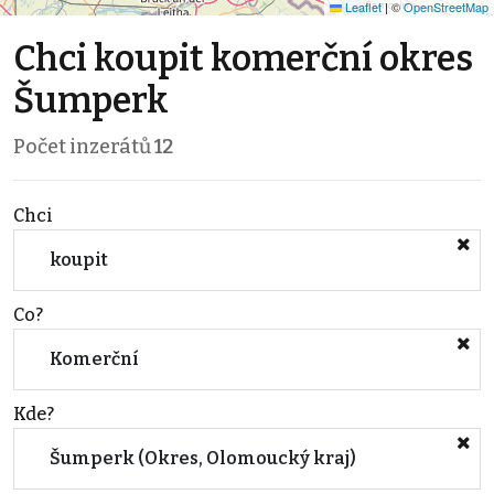
Leaflet
|
©
OpenStreetMap
Chci koupit komerční okres
Šumperk
Počet inzerátů
12
Chci
koupit
Co?
Komerční
Kde?
Šumperk (Okres, Olomoucký kraj)