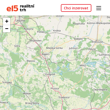
Chci inzerovat
+
−