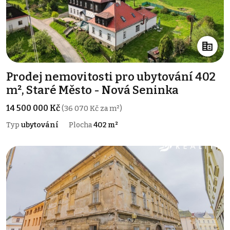
Prodej nemovitosti pro ubytování 402
m², Staré Město - Nová Seninka
14 500 000 Kč
(36 070 Kč za m²)
Typ
ubytování
Plocha
402 m²