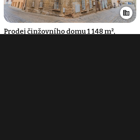
Prodej činžovního domu 1 148 m²,
Šumperk
info v RK
Typ
činžovní domy
Plocha
1 148 m²