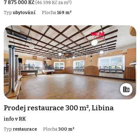
7 875 000 Kč
(46 598 Kč za m²)
Typ
ubytování
Plocha
169 m²
Prodej restaurace 300 m², Libina
info v RK
Typ
restaurace
Plocha
300 m²