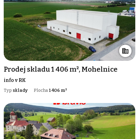
Prodej skladu 1 406 m², Mohelnice
info v RK
Typ
sklady
Plocha
1 406 m²