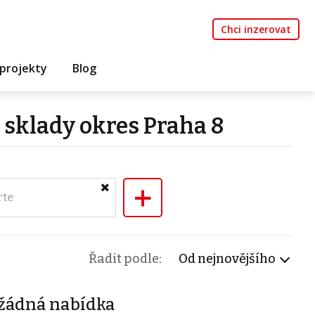
Chci inzerovat
projekty
Blog
 sklady okres Praha 8
+
rte
Řadit podle:
Od nejnovějšího
žádná nabídka