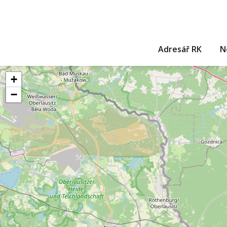
Adresář RK
N
+
−