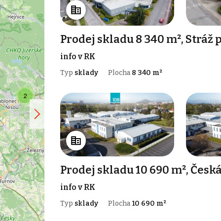
Prodej skladu 8 340 m², Stráž
info v RK
Typ
sklady
Plocha
8 340 m²
2
Prodej skladu 10 690 m², Česká
info v RK
Typ
sklady
Plocha
10 690 m²