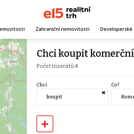
emovitosti
Zahraniční nemovitosti
Developerské 
Chci koupit komerční
Počet inzerátů
4
Chci
Co?
koupit
Kome
+