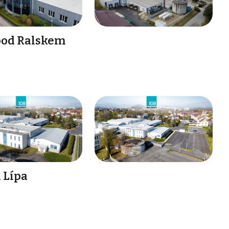
 pod Ralskem
 Lípa