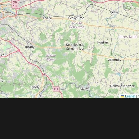
Leaflet
|
Obchodní 