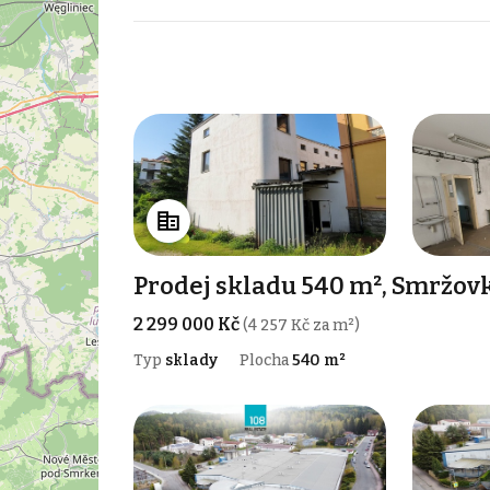
Prodej skladu 540 m², Smržov
2 299 000 Kč
(4 257 Kč za m²)
Typ
sklady
Plocha
540 m²