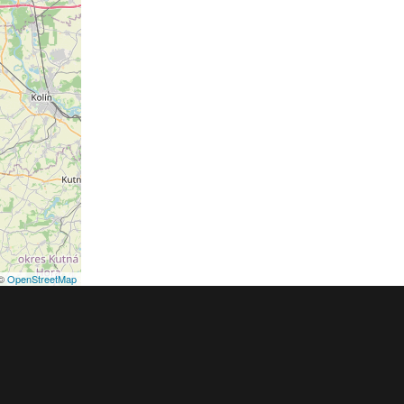
©
OpenStreetMap
podmínky
Pravidla inzerce
Ceník
Registrace