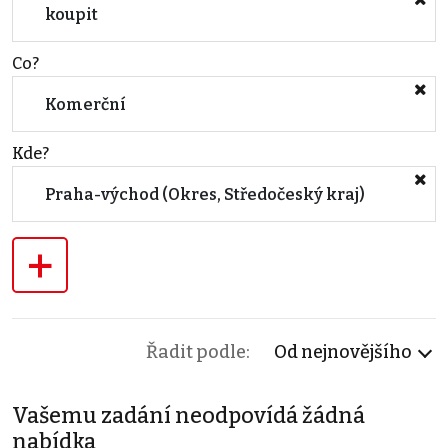
koupit
Co?
Komerční
Kde?
Praha-východ (Okres, Středočeský kraj)
+
Řadit podle:
Od nejnovějšího
Vašemu zadání neodpovídá žádná
nabídka