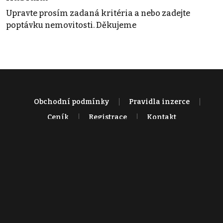
Upravte prosím zadaná kritéria a nebo zadejte
poptávku nemovitosti. Děkujeme
Obchodní podmínky
Pravidla inzerce
Ceník
Registrace
Kontakt
© 2022 - 2026 Copyright CZECH NEWS CENTER a.s. a dodavatelé
obsahu |
Autorská práva k publikovaným materiálům
|
Podmínky pro
užívání služby informační společnosti
|
Informace o zpracování
osobních údajů
|
Cookies
|
Nastavení soukromí
|
Vlastnická
struktura
|
Jednotné kontaktní místo / Single Point of Contact
|
Podat
oznámení