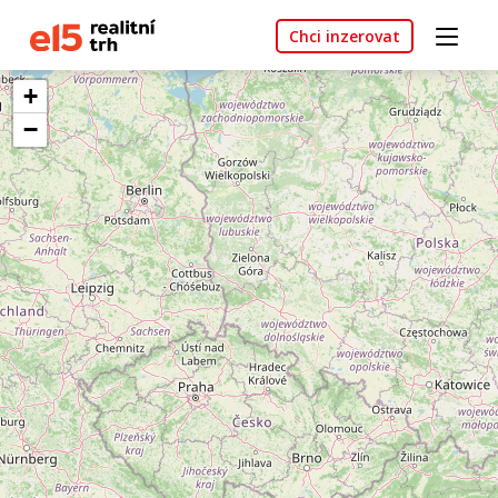
Chci inzerovat
+
−