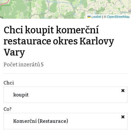
Leaflet
|
©
OpenStreetMap
Chci koupit komerční
restaurace okres Karlovy
Vary
Počet inzerátů
5
Chci
koupit
Co?
Komerční (Restaurace)