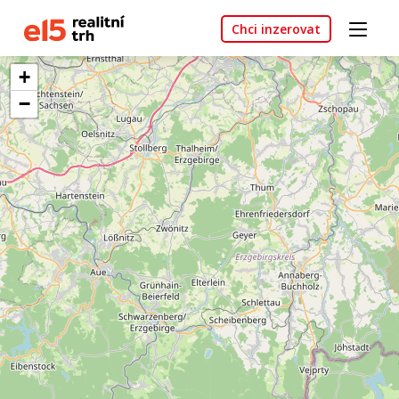
Chci inzerovat
+
−