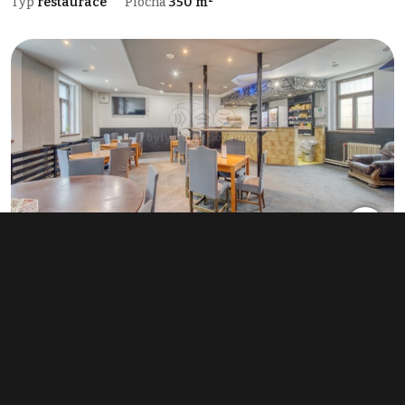
Typ
restaurace
Plocha
350 m²
Prodej restaurace 524 m², Toužim
3 490 000 Kč
(6 660 Kč za m²)
Typ
restaurace
Plocha
524 m²