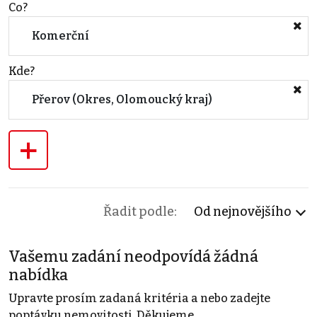
Co?
Komerční
Kde?
Přerov (Okres, Olomoucký kraj)
+
Řadit podle:
Od nejnovějšího
Vašemu zadání neodpovídá žádná
nabídka
Upravte prosím zadaná kritéria a nebo zadejte
poptávku nemovitosti. Děkujeme