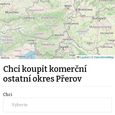
Leaflet
|
©
OpenStreetMap
Chci koupit komerční
ostatní okres Přerov
Chci
Vyberte