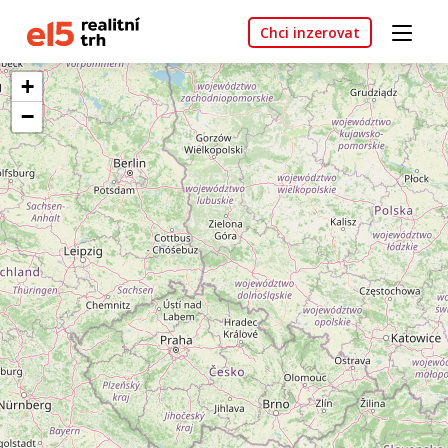
Chci inzerovat
+
−