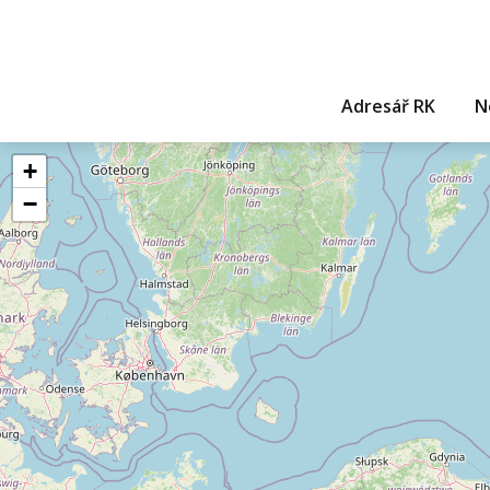
Adresář RK
N
+
−