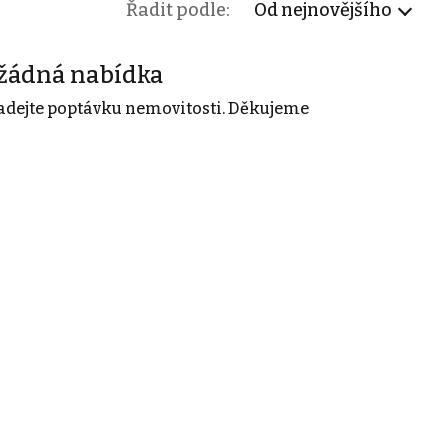
Řadit podle:
Od nejnovějšího
žádná nabídka
adejte poptávku nemovitosti. Děkujeme