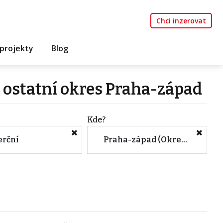
Chci inzerovat
projekty
Blog
 ostatní okres Praha-západ
Kde?
rční
Praha-západ (Okres, Středočeský kraj)