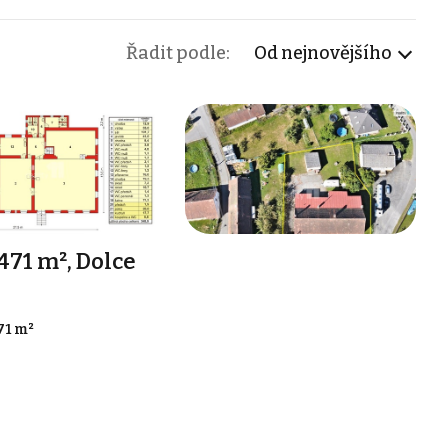
Řadit podle:
Od nejnovějšího
471 m², Dolce
71 m²