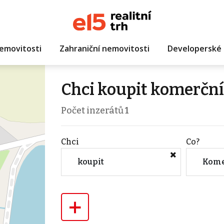
emovitosti
Zahraniční nemovitosti
Developerské 
Chci koupit komerční 
Počet inzerátů
1
Chci
Co?
koupit
Kome
+