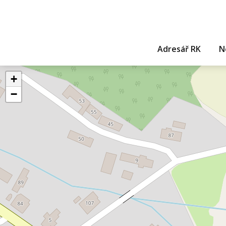
Adresář RK
N
+
−