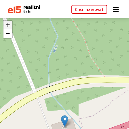
Chci inzerovat
+
−