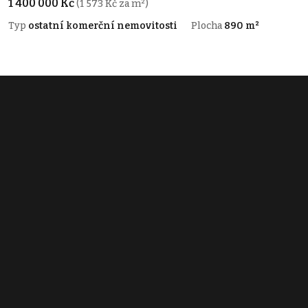
1 400 000 Kč
(1 573 Kč za m²)
Typ
ostatní komerční nemovitosti
Plocha
890 m²
Obchodní podmínky
Pravidla inzerce
Ceník
Registrace
Kontakt
© 2022 - 2026 Copyright CZECH NEWS CENTER a.s. a dodavatelé
obsahu |
Autorská práva k publikovaným materiálům
|
Podmínky pro
užívání služby informační společnosti
|
Informace o zpracování
osobních údajů
|
Cookies
|
Nastavení soukromí
|
Vlastnická
struktura
|
Jednotné kontaktní místo / Single Point of Contact
|
Podat
oznámení