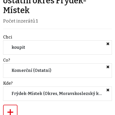
ostatní okres Frýdek-
Místek
Počet inzerátů
1
Chci
koupit
Co?
Komerční (Ostatní)
Kde?
Frýdek-Místek (Okres, Moravskoslezský kraj)
+