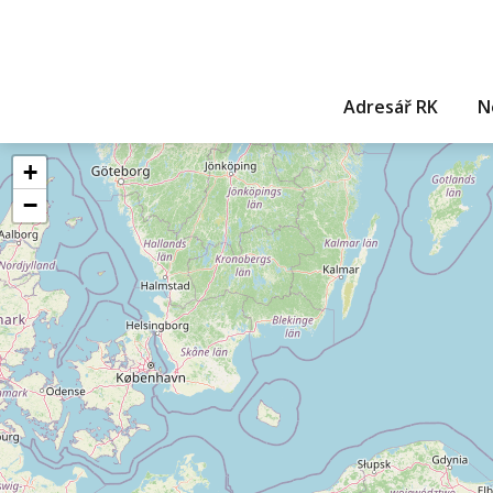
Adresář RK
N
+
−