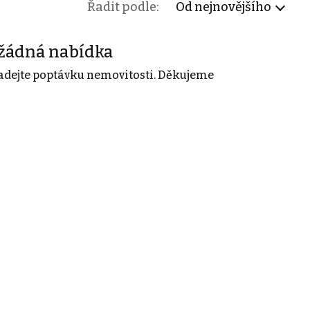
Řadit podle:
Od nejnovějšího
žádná nabídka
adejte poptávku nemovitosti. Děkujeme