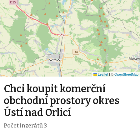
Leaflet
|
©
OpenStreetMap
Chci koupit komerční
obchodní prostory okres
Ústí nad Orlicí
Počet inzerátů
3