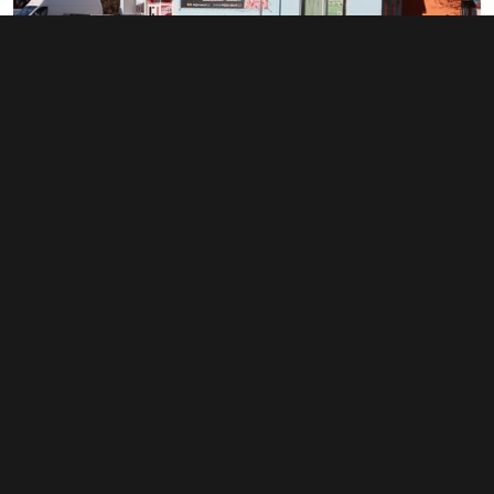
Prodej obchodního prostoru 180 m²,
Žichlínské Předměstí
dohodou
Typ
obchodní prostory
Plocha
180 m²
Obchodní podmínky
Pravidla inzerce