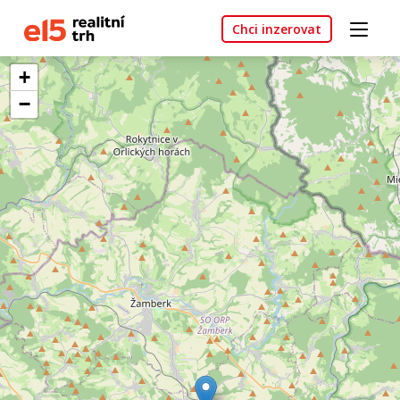
Chci inzerovat
+
−