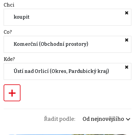
Chci
koupit
Co?
Komerční (Obchodní prostory)
Kde?
Ústí nad Orlicí (Okres, Pardubický kraj)
+
Řadit podle:
Od nejnovějšího