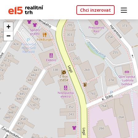
Chci inzerovat
+
−