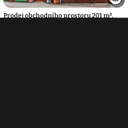
Prodej obchodního prostoru 201 m²,
Nová Paka
5 200 000 Kč
(25 871 Kč za m²)
Typ
obchodní prostory
Plocha
201 m²
Obchodní podmínky
Pravidla inzerce
Ceník
Registrace
Kontakt
© 2022 - 2026 Copyright CZECH NEWS CENTER a.s. a dodavatelé
obsahu |
Autorská práva k publikovaným materiálům
|
Podmínky pro