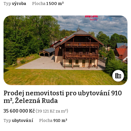
Typ
výroba
Plocha
1 500 m²
Prodej nemovitosti pro ubytování 910
m², Železná Ruda
35 600 000 Kč
(39 121 Kč za m²)
Typ
ubytování
Plocha
910 m²