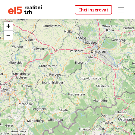
Chci inzerovat
+
−