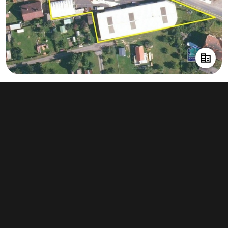
Prodej výrobního prostoru 2 500 m²,
Horažďovice
29 000 000 Kč
(11 600 Kč za m²)
Typ
výroba
Plocha
2 500 m²