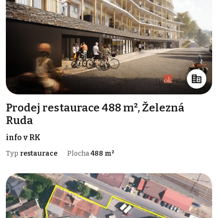
Prodej restaurace 488 m², Železná
Ruda
info v RK
Typ
restaurace
Plocha
488 m²