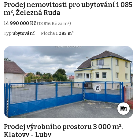
Prodej nemovitosti pro ubytování 1 085
m², Železná Ruda
14 990 000 Kč
(13 816 Kč za m²)
Typ
ubytování
Plocha
1 085 m²
Prodej výrobního prostoru 3 000 m²,
Klatovy - Luby