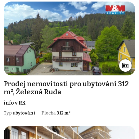
Prodej nemovitosti pro ubytování 312
m², Železná Ruda
info v RK
Typ
ubytování
Plocha
312 m²