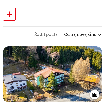
+
Řadit podle:
Od nejnovějšího