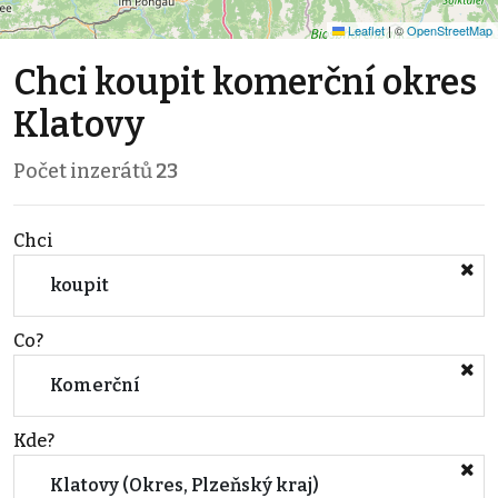
Leaflet
|
©
OpenStreetMap
Chci koupit komerční okres
Klatovy
Počet inzerátů
23
Chci
koupit
Co?
Komerční
Kde?
Klatovy (Okres, Plzeňský kraj)