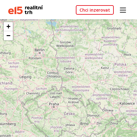
Chci inzerovat
+
−