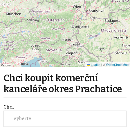
Leaflet
|
©
OpenStreetMap
Chci koupit komerční
kanceláře okres Prachatice
Chci
Vyberte