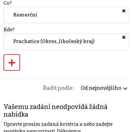
Co?
Komerční
Kde?
Prachatice (Okres, Jihočeský kraj)
+
Řadit podle:
Od nejnovějšího
Vašemu zadání neodpovídá žádná
nabídka
Upravte prosím zadaná kritéria a nebo zadejte
poptávku nemovitosti. Děkujeme