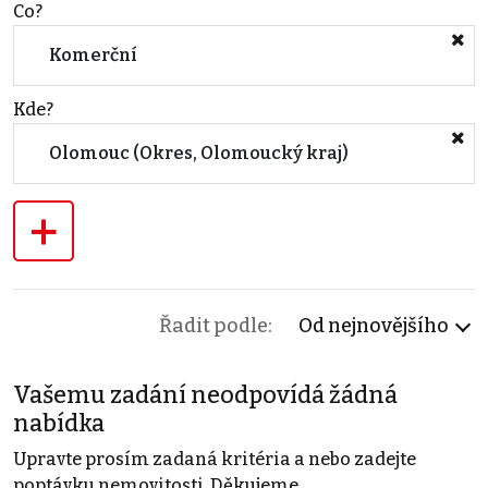
Co?
Komerční
Kde?
Olomouc (Okres, Olomoucký kraj)
+
Řadit podle:
Od nejnovějšího
Vašemu zadání neodpovídá žádná
nabídka
Upravte prosím zadaná kritéria a nebo zadejte
poptávku nemovitosti. Děkujeme