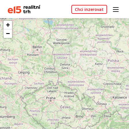
Chci inzerovat
+
−