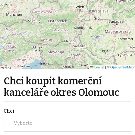
Leaflet
|
©
OpenStreetMap
Chci koupit komerční
kanceláře okres Olomouc
Chci
Vyberte