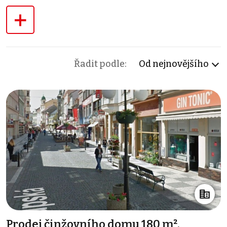
+
Řadit podle:
Od nejnovějšího
Prodej činžovního domu 180 m²,