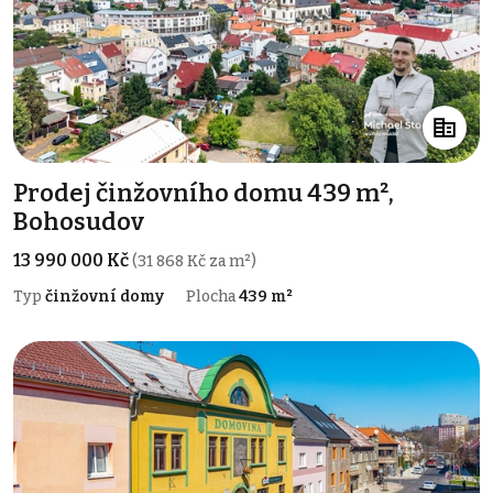
Prodej činžovního domu 439 m²,
Bohosudov
13 990 000 Kč
(31 868 Kč za m²)
Typ
činžovní domy
Plocha
439 m²