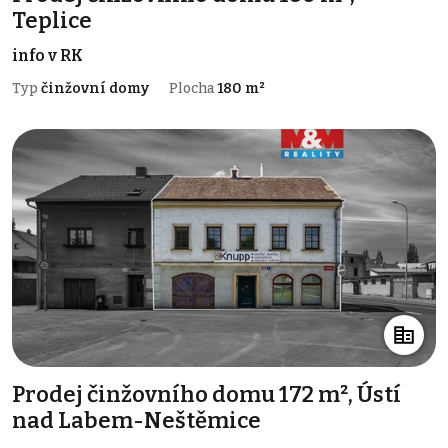
Teplice
info v RK
Typ
činžovní domy
Plocha
180 m²
Prodej činžovního domu 172 m², Ústí
nad Labem-Neštěmice