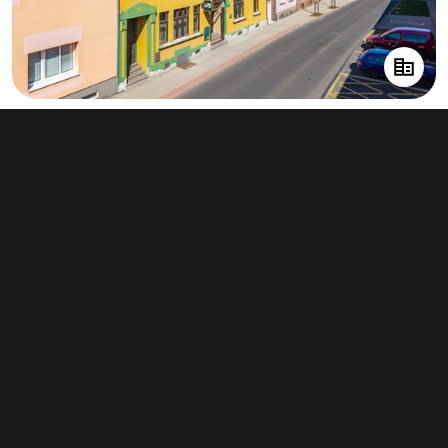
Prodej činžovního domu 308 m²,
Chomutov
8 499 000 Kč
(27 594 Kč za m²)
Typ
činžovní domy
Plocha
308 m²