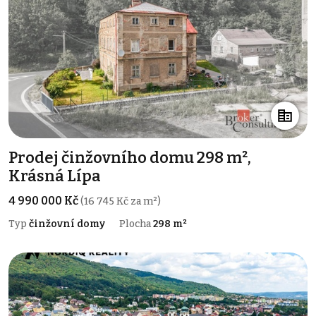
Prodej činžovního domu 298 m²,
Krásná Lípa
4 990 000 Kč
(16 745 Kč za m²)
Typ
činžovní domy
Plocha
298 m²