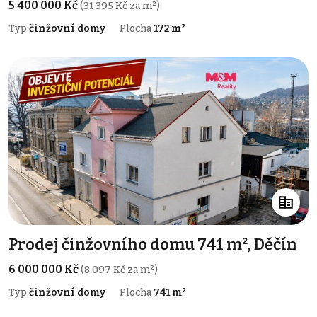
5 400 000 Kč
(31 395 Kč za m²)
Typ
činžovní domy
Plocha
172 m²
Prodej činžovního domu 741 m², Děčín
6 000 000 Kč
(8 097 Kč za m²)
Typ
činžovní domy
Plocha
741 m²