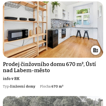
Prodej činžovního domu 670 m², Ústí
nad Labem-město
info v RK
Typ
činžovní domy
Plocha
670 m²