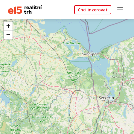
Chci inzerovat
+
−