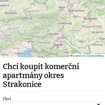
Leaflet
|
©
OpenStreetMap
Chci koupit komerční
apartmány okres
Strakonice
Chci