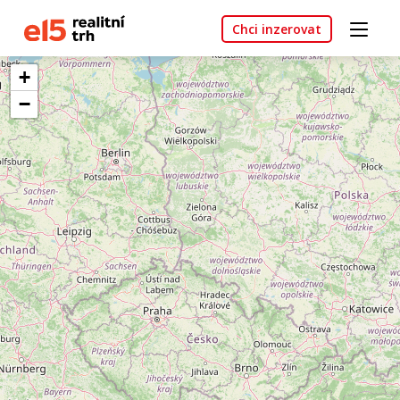
Chci inzerovat
+
−