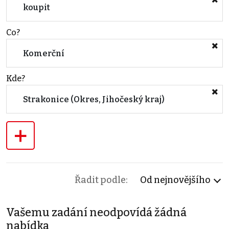
koupit
Co?
Komerční
Kde?
Strakonice (Okres, Jihočeský kraj)
+
Řadit podle:
Od nejnovějšího
Vašemu zadání neodpovídá žádná
nabídka