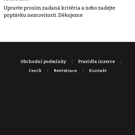
Upravte prosím zadaná kritéria a nebo zadejte
poptávku nemovitosti. Děkujeme
Obchodní podmínky
Pravidla inzerce
Ceník
Registrace
Kontakt
© 2022 - 2026 Copyright CZECH NEWS CENTER a.s. a dodavatelé
obsahu |
Autorská práva k publikovaným materiálům
|
Podmínky pro
užívání služby informační společnosti
|
Informace o zpracování
osobních údajů
|
Cookies
|
Nastavení soukromí
|
Vlastnická
struktura
|
Jednotné kontaktní místo / Single Point of Contact
|
Podat
oznámení