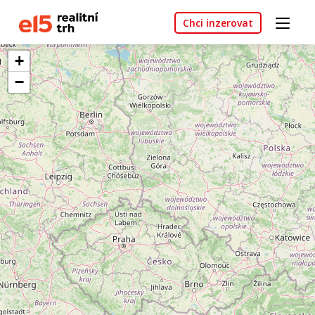
Chci inzerovat
+
−