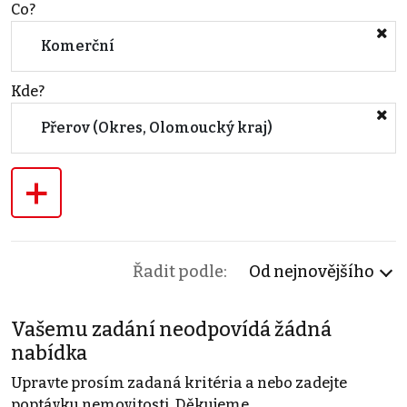
Co?
Komerční
Kde?
Přerov (Okres, Olomoucký kraj)
+
Řadit podle:
Od nejnovějšího
Vašemu zadání neodpovídá žádná
nabídka
Upravte prosím zadaná kritéria a nebo zadejte
poptávku nemovitosti. Děkujeme