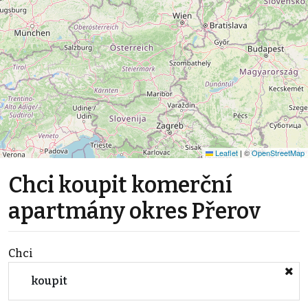
Leaflet
|
©
OpenStreetMap
Chci koupit komerční
apartmány okres Přerov
Chci
koupit