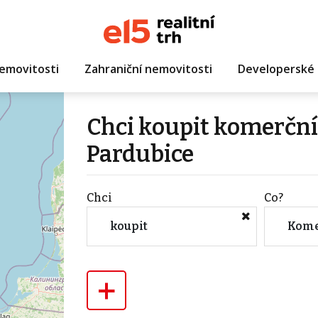
emovitosti
Zahraniční nemovitosti
Developerské 
Chci koupit komerčn
Pardubice
Chci
Co?
koupit
Kome
+