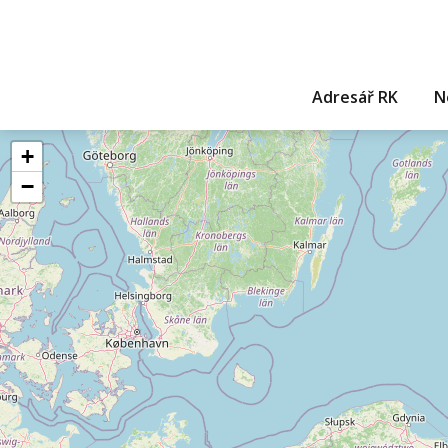
Adresář RK
N
+
−