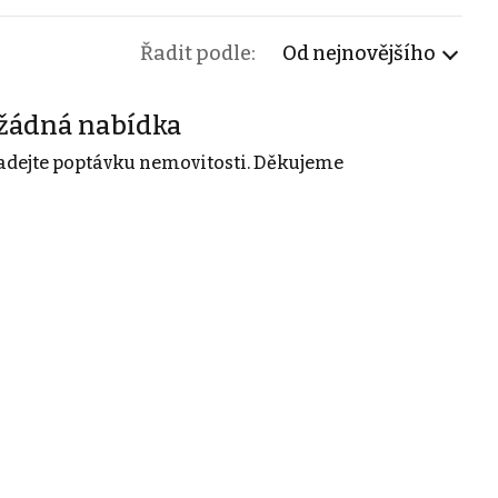
Řadit podle:
Od nejnovějšího
žádná nabídka
adejte poptávku nemovitosti. Děkujeme