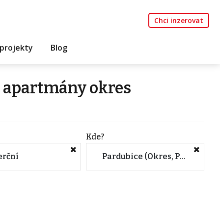
Chci inzerovat
projekty
Blog
í apartmány okres
Kde?
rční
Pardubice (Okres, Pardubický kraj)