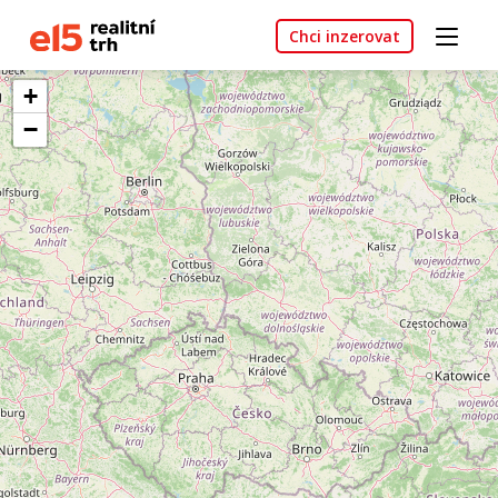
Chci inzerovat
+
−