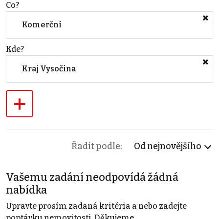
Co?
Komerční
Kde?
Kraj Vysočina
+
Řadit podle:
Od nejnovějšího
Vašemu zadání neodpovídá žádná
nabídka
Upravte prosím zadaná kritéria a nebo zadejte
poptávku nemovitosti. Děkujeme