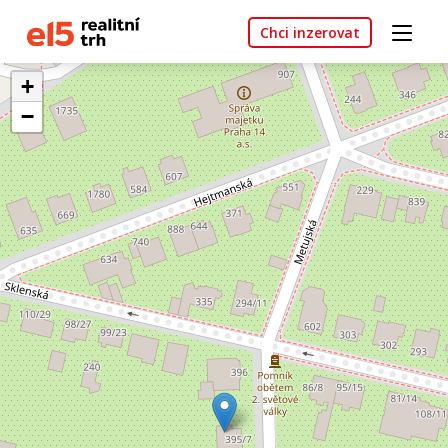
Chci inzerovat
+
−