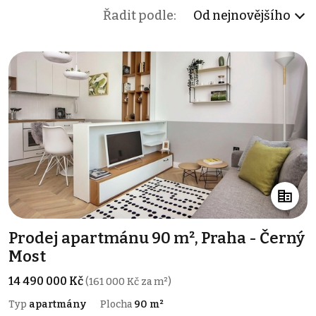
Řadit podle:
Od nejnovějšího
Prodej apartmánu 90 m², Praha - Černý
Most
14 490 000 Kč
(161 000 Kč za m²)
Typ
apartmány
Plocha
90 m²