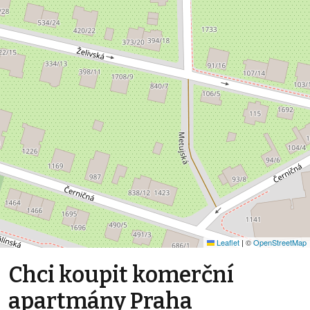
Leaflet
|
©
OpenStreetMap
Chci koupit komerční
apartmány Praha