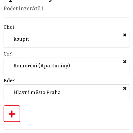
Počet inzerátů
1
Chci
koupit
Co?
Komerční (Apartmány)
Kde?
Hlavní město Praha
+