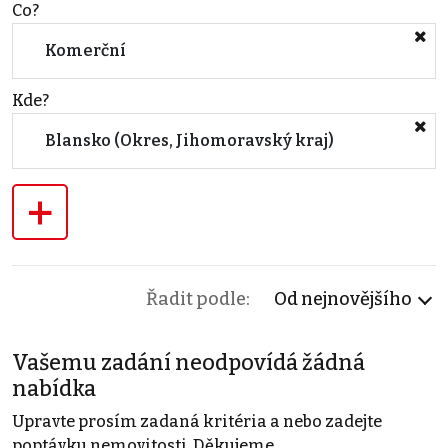
Co?
Komerční
Kde?
Blansko (Okres, Jihomoravský kraj)
+
Řadit podle:
Od nejnovějšího
Vašemu zadání neodpovídá žádná
nabídka
Upravte prosím zadaná kritéria a nebo zadejte
poptávku nemovitosti. Děkujeme