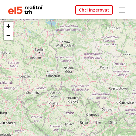
Chci inzerovat
+
−