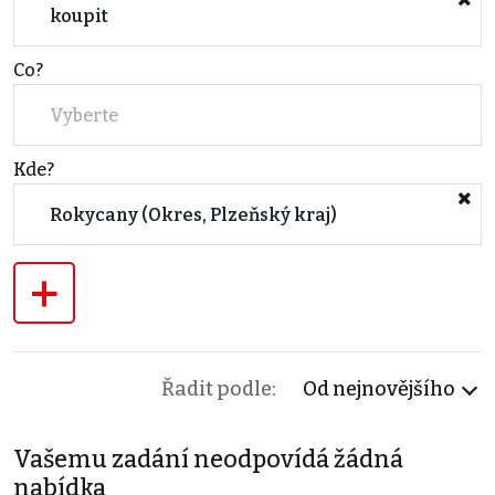
koupit
Co?
Vyberte
Kde?
Rokycany (Okres, Plzeňský kraj)
+
Řadit podle:
Od nejnovějšího
Vašemu zadání neodpovídá žádná
nabídka