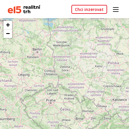
Chci inzerovat
+
−