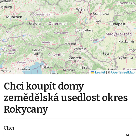
Leaflet
|
©
OpenStreetMap
Chci koupit domy
zemědělská usedlost okres
Rokycany
Chci