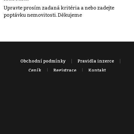
Upravte prosím zadaná kritéria a nebo zadejte
poptávku nemovitosti. Děkujeme
Obchodní podmínky
Pravidla inzerce
Ceník
Registrace
Kontakt
© 2022 - 2026 Copyright CZECH NEWS CENTER a.s. a dodavatelé
obsahu |
Autorská práva k publikovaným materiálům
|
Podmínky pro
užívání služby informační společnosti
|
Informace o zpracování
osobních údajů
|
Cookies
|
Nastavení soukromí
|
Vlastnická
struktura
|
Jednotné kontaktní místo / Single Point of Contact
|
Podat
oznámení