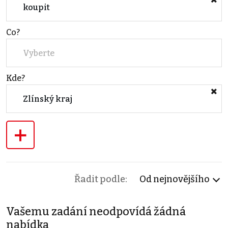
koupit
Co?
Vyberte
Kde?
Zlínský kraj
+
Řadit podle:
Od nejnovějšího
Vašemu zadání neodpovídá žádná
nabídka