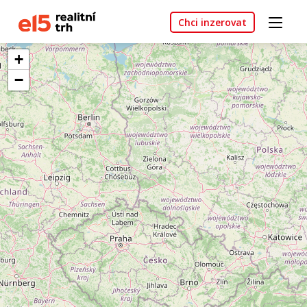
Chci inzerovat
+
−