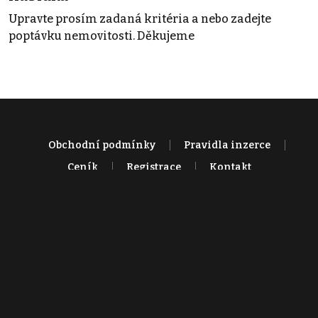
Upravte prosím zadaná kritéria a nebo zadejte
poptávku nemovitosti. Děkujeme
Obchodní podmínky
Pravidla inzerce
Ceník
Registrace
Kontakt
© 2022 - 2026 Copyright CZECH NEWS CENTER a.s. a dodavatelé
obsahu |
Autorská práva k publikovaným materiálům
|
Podmínky pro
užívání služby informační společnosti
|
Informace o zpracování
osobních údajů
|
Cookies
|
Nastavení soukromí
|
Vlastnická
struktura
|
Jednotné kontaktní místo / Single Point of Contact
|
Podat
oznámení