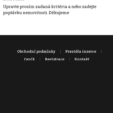
Upravte prosím zadaná kritéria a nebo zadejte
poptávku nemovitosti. Děkujeme
Obchodní podmínky
Pravidla inzerce
Ceník
Registrace
Kontakt
© 2022 - 2026 Copyright CZECH NEWS CENTER a.s. a dodavatelé
obsahu |
Autorská práva k publikovaným materiálům
|
Podmínky pro
užívání služby informační společnosti
|
Informace o zpracování
osobních údajů
|
Cookies
|
Nastavení soukromí
|
Vlastnická
struktura
|
Jednotné kontaktní místo / Single Point of Contact
|
Podat
oznámení