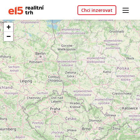
Chci inzerovat
+
−