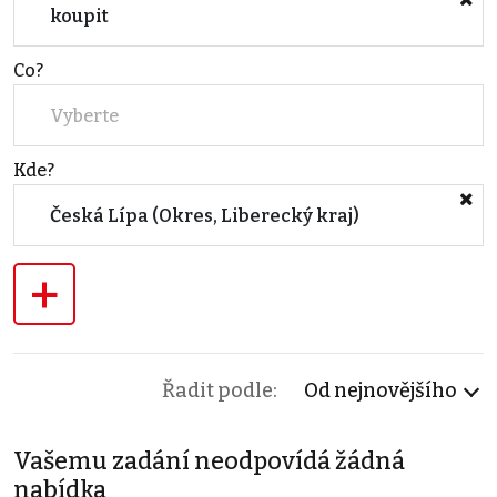
koupit
Co?
Vyberte
Kde?
Česká Lípa (Okres, Liberecký kraj)
+
Řadit podle:
Od nejnovějšího
Vašemu zadání neodpovídá žádná
nabídka