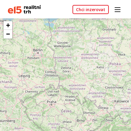
Chci inzerovat
+
−