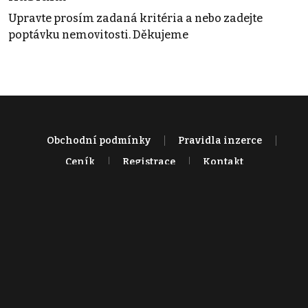
Upravte prosím zadaná kritéria a nebo zadejte
poptávku nemovitosti. Děkujeme
Obchodní podmínky
Pravidla inzerce
Ceník
Registrace
Kontakt
© 2022 - 2026 Copyright CZECH NEWS CENTER a.s. a dodavatelé
obsahu |
Autorská práva k publikovaným materiálům
|
Podmínky pro
užívání služby informační společnosti
|
Informace o zpracování
osobních údajů
|
Cookies
|
Nastavení soukromí
|
Vlastnická
struktura
|
Jednotné kontaktní místo / Single Point of Contact
|
Podat
oznámení