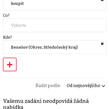
koupit
Co?
Vyberte
Kde?
Benešov (Okres, Středočeský kraj)
+
Řadit podle:
Od nejnovějšího
Vašemu zadání neodpovídá žádná
nabídka