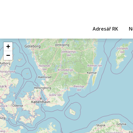
Adresář RK
N
+
−