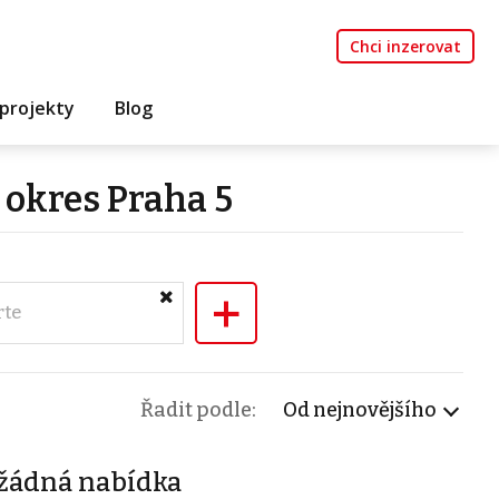
Chci inzerovat
projekty
Blog
 okres Praha 5
+
rte
Řadit podle:
Od nejnovějšího
žádná nabídka