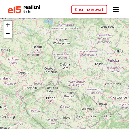
Chci inzerovat
+
−