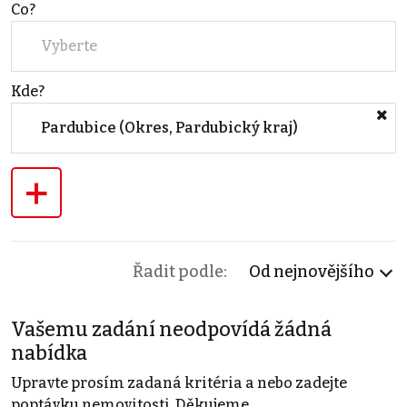
Co?
Vyberte
Kde?
Pardubice (Okres, Pardubický kraj)
+
Řadit podle:
Od nejnovějšího
Vašemu zadání neodpovídá žádná
nabídka
Upravte prosím zadaná kritéria a nebo zadejte
poptávku nemovitosti. Děkujeme